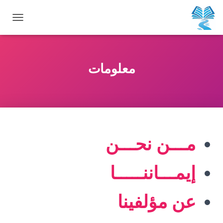
ت
ب
د
معلومات
ي
ل
ا
ل
مـــن نحـــن
ت
ن
إيمـــاننـــــا
ق
ل
عن مؤلفينا