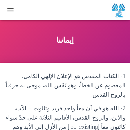
ت
ب
د
إيماننا
ي
ل
ا
ل
1- الكتاب المقدس هو الإعلان الإلهي الكامل،
ت
المعصوم عن الخطأ، وهو نَفَس الله، موحى به حرفياً
ن
بالروح القدس.
ق
2- الله هو في آن معاً واحد فريد وثالوث – الآب،
ل
والابن، والروح القدس، الأقانيم الثلاثة على حدّ سواء
كائنون معاً [co-existing ] من الأزل إلى الأبد وهم