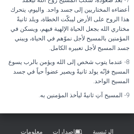
7- بعد صعوده، سكب المسيح روح الله ليعمِّد
أعضاءه المختاريين إلى جسد واحد. واليوم، يتحرك
هذا الروح على الأرض ليبكّت الخطاة، ويلد ثانيةً
مختاري الله بجعل الحياة الإلهية فيهم، ويسكن في
المؤمنين بالمسيح لأجل نموّهم في الحياة، ويبني
جسد المسيح لأجل تعبيره الكامل.
8- عندما يتوب شخص إلى الله ويؤمن بالرب يسوع
المسيح فإنّه يولد ثانيةً ويصير عضواً حياً في جسد
المسيح الواحد.
9- المسيح آتِ ثانيةً ليأخذ المؤمنين به.
الرئيسية
إصدارات
معلومات